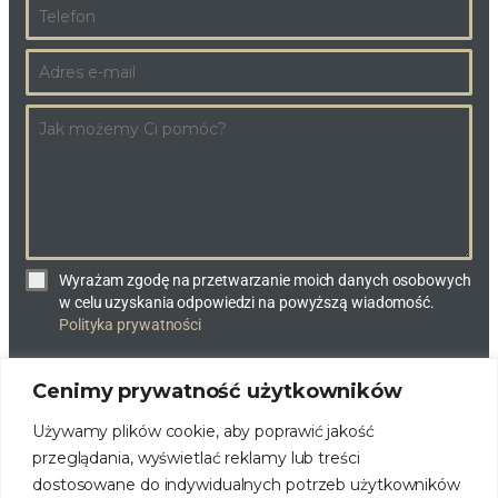
Wyrażam zgodę na przetwarzanie moich danych osobowych
w celu uzyskania odpowiedzi na powyższą wiadomość.
Polityka prywatności
Cenimy prywatność użytkowników
WYŚLIJ WIADOMOŚĆ
Używamy plików cookie, aby poprawić jakość
przeglądania, wyświetlać reklamy lub treści
dostosowane do indywidualnych potrzeb użytkowników