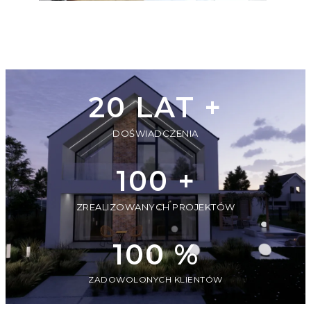
20
20 LAT +
LAT
+
DOŚWIADCZENIA
100
100 +
+
ZREALIZOWANYCH PROJEKTÓW
100
100 %
%
ZADOWOLONYCH KLIENTÓW