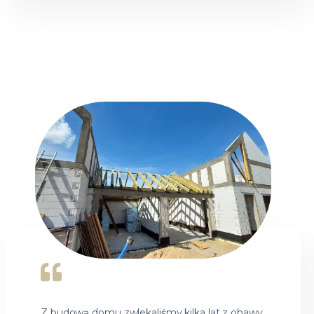
Z budową domu zwlekaliśmy kilka lat z obawy