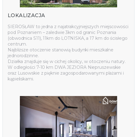
LOKALIZACJA
SIEROSŁAW to jedna z najatrakcyjniejszych miejscowości
pod Poznaniem – zaledwie 3km od granic Poznania
(obwodnica S11), 11km do LOTNISKA, a 17 km do ścisłego
centrum.
Najbliższe otoczenie stanowią budynki mieszkalne
jednorodzinne.
Działka znajduje się w cichej okolicy, w otoczeniu natury.
W odległości 7-10 km DWA JEZIORA Niepruszewskie
oraz Lusowskie z pięknie zagospodarowanymi plażami i
kąpieliskami.