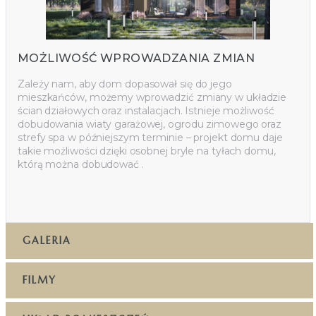
MOŻLIWOŚĆ WPROWADZANIA ZMIAN
Zależy nam, aby dom dopasował się do jego
mieszkańców, możemy wprowadzić zmiany w układzie
ścian działowych oraz instalacjach. Istnieje możliwość
dobudowania wiaty garażowej, ogrodu zimowego oraz
strefy spa w późniejszym terminie – projekt domu daje
takie możliwości dzięki osobnej bryle na tyłach domu,
którą można dobudować .
GALERIA
FILMY