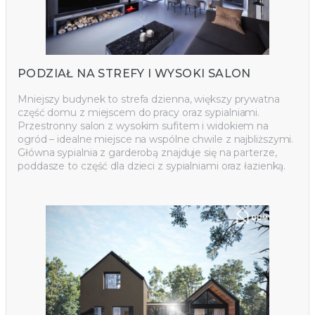
PODZIAŁ NA STREFY I WYSOKI SALON
Mniejszy budynek to strefa dzienna, większy prywatna
część domu z miejscem do pracy oraz sypialniami.
Przestronny salon z wysokim sufitem i widokiem na
ogród – idealne miejsce na wspólne chwile z najbliższymi.
Główna sypialnia z garderobą znajduje się na parterze,
poddasze to część dla dzieci z sypialniami oraz łazienką.