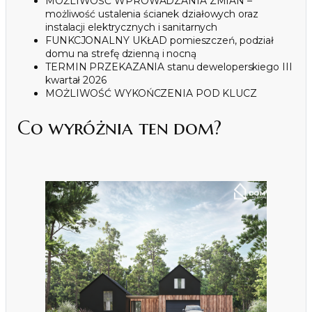
MOŻLIWOŚĆ WPROWADZANIA ZMIAN –
możliwość ustalenia ścianek działowych oraz
instalacji elektrycznych i sanitarnych
FUNKCJONALNY UKŁAD pomieszczeń, podział
domu na strefę dzienną i nocną
TERMIN PRZEKAZANIA stanu deweloperskiego III
kwartał 2026
MOŻLIWOŚĆ WYKOŃCZENIA POD KLUCZ
Co wyróżnia ten dom?