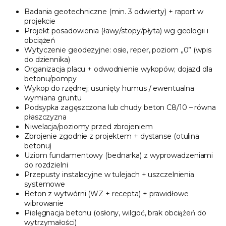
Badania geotechniczne (min. 3 odwierty) + raport w
projekcie
Projekt posadowienia (ławy/stopy/płyta) wg geologii i
obciążeń
Wytyczenie geodezyjne: osie, reper, poziom „0” (wpis
do dziennika)
Organizacja placu + odwodnienie wykopów; dojazd dla
betonu/pompy
Wykop do rzędnej; usunięty humus / ewentualna
wymiana gruntu
Podsypka zagęszczona lub chudy beton C8/10 – równa
płaszczyzna
Niwelacja/poziomy przed zbrojeniem
Zbrojenie zgodnie z projektem + dystanse (otulina
betonu)
Uziom fundamentowy (bednarka) z wyprowadzeniami
do rozdzielni
Przepusty instalacyjne w tulejach + uszczelnienia
systemowe
Beton z wytwórni (WZ + recepta) + prawidłowe
wibrowanie
Pielęgnacja betonu (osłony, wilgoć, brak obciążeń do
wytrzymałości)