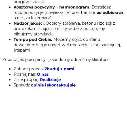
progów i izolacji.
Kosztorys pozycyjny + harmonogram.
Dostajesz
rozbite pozycje „co–ile–za ile” oraz transze
po odbiorach
,
a nie „za kalendarz”.
Nadzór jakości.
Odbiory zbrojenia, betonu i izolacji z
protokołami i zdjęciami – Ty widzisz postęp, my
pilnujemy standardu.
Tempo pod Ciebie.
Możemy dojść do stanu
deweloperskiego nawet w 8 miesięcy – albo spokojniej,
etapami.
Zobacz, jak pracujemy i jakie domy oddaliśmy klientom:
Zobacz proces:
Zbuduj z nami
Poznaj nas:
O nas
Zainspiruj się:
Realizacje
Sprawdź
opinie
i
skontaktuj się