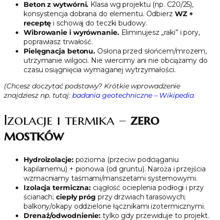
Beton z wytwórni.
Klasa wg projektu (np. C20/25),
konsystencja dobrana do elementu. Odbierz
WZ +
receptę
i schowaj do teczki budowy.
Wibrowanie i wyrównanie.
Eliminujesz „raki” i pory,
poprawiasz trwałość.
Pielęgnacja betonu.
Osłona przed słońcem/mrozem,
utrzymanie wilgoci. Nie wiercimy ani nie obciążamy do
czasu osiągnięcia wymaganej wytrzymałości.
(Chcesz doczytać podstawy? Krótkie wprowadzenie
znajdziesz np. tutaj:
badania geotechniczne – Wikipedia
Izolacje i termika –
zero
mostków
Hydroizolacje:
pozioma (przeciw podciąganiu
kapilarnemu) + pionowa (od gruntu). Naroża i przejścia
wzmacniamy taśmami/manszetami systemowymi.
Izolacja termiczna:
ciągłość ocieplenia podłogi i przy
ścianach;
ciepły próg
przy drzwiach tarasowych;
balkony/okapy oddzielone łącznikami izotermicznymi.
Drenaż/odwodnienie:
tylko gdy przewiduje to projekt.