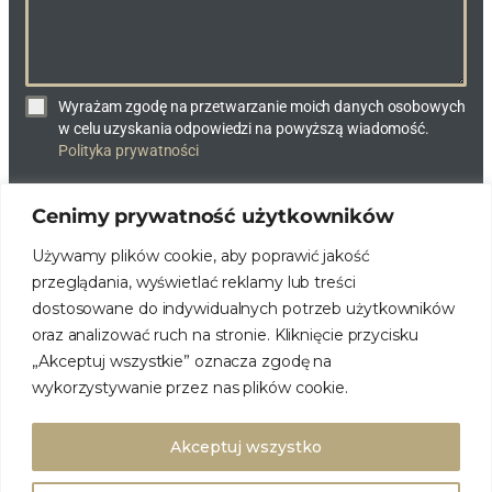
Wyrażam zgodę na przetwarzanie moich danych osobowych
w celu uzyskania odpowiedzi na powyższą wiadomość.
Polityka prywatności
Cenimy prywatność użytkowników
WYŚLIJ WIADOMOŚĆ
Używamy plików cookie, aby poprawić jakość
przeglądania, wyświetlać reklamy lub treści
dostosowane do indywidualnych potrzeb użytkowników
oraz analizować ruch na stronie. Kliknięcie przycisku
„Akceptuj wszystkie” oznacza zgodę na
wykorzystywanie przez nas plików cookie.
© DOMY NA MIARĘ. WSZELKIE PRAWA ZASTRZEŻONE.
POLITYKA
PRYWATNOŚCI
Realizacja: Newdun.pl – marketing fajnych firm
Akceptuj wszystko
https://www.faceboo
https://www.yout
fb.com