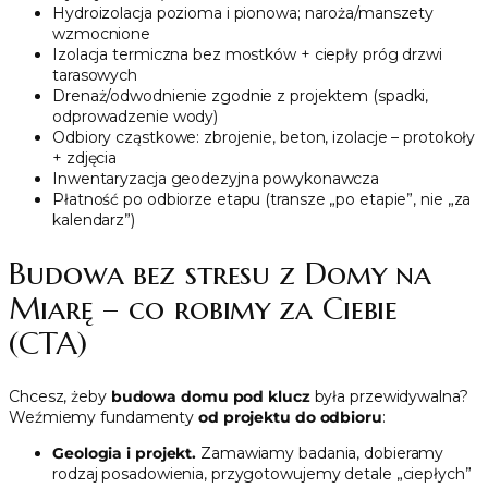
Hydroizolacja pozioma i pionowa; naroża/manszety
wzmocnione
Izolacja termiczna bez mostków + ciepły próg drzwi
tarasowych
Drenaż/odwodnienie zgodnie z projektem (spadki,
odprowadzenie wody)
Odbiory cząstkowe: zbrojenie, beton, izolacje – protokoły
+ zdjęcia
Inwentaryzacja geodezyjna powykonawcza
Płatność po odbiorze etapu (transze „po etapie”, nie „za
kalendarz”)
Budowa bez stresu z Domy na
Miarę – co robimy za Ciebie
(CTA)
Chcesz, żeby
budowa domu pod klucz
była przewidywalna?
Weźmiemy fundamenty
od projektu do odbioru
:
Geologia i projekt.
Zamawiamy badania, dobieramy
rodzaj posadowienia, przygotowujemy detale „ciepłych”