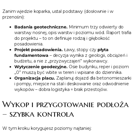
Zanim wjedzie koparka, ustal podstawy (dosłownie i w
przenośni):
Badania geotechniczne.
Minimum trzy odwierty do
warstwy nośnej, opis warstw i poziomu wód. Raport trafia
do projektu – to on definiuje rodzaj i głębokość
posadowienia.
Projekt posadowienia.
Ławy, stopy czy
płyta
fundamentowa
– decyzja wynika z geologii, obciążeń i
budżetu, a nie z „przyzwyczajeń” wykonawcy.
Wytyczenie geodezyjne.
Osie budynku, reper i poziom
„0” muszą być wbite w teren i wpisane do dziennika.
Organizacja placu.
Zaplanuj dojazd dla betonomieszarki
i pompy, miejsce na stal i deskowanie oraz odwodnienie
wykopów – dobra logistyka = brak przestojów.
Wykop i przygotowanie podłoża
– szybka kontrola
W tym kroku korygujesz poziomy najtaniej: