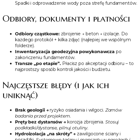
Spadki i odprowadzenie wody poza strefę fundamentów.
Odbiory, dokumenty i płatności
Odbiory cząstkowe:
zbrojenie → beton → izolacje. Do
każdego protokół + kilka zdjęć (najlepiej we wspólnym
folderze).
Inwentaryzacja geodezyjna powykonawcza
po
zakończeniu fundamentów.
Transze „po etapie”.
Płacisz po akceptacji odbioru – to
najprostszy sposób kontroli jakości i budżetu.
Najczęstsze błędy (i jak ich
uniknąć)
Brak geologii →
ryzyko osiadania i wilgoci.
Zamów
badania przed projektem.
Pręty bez dystansów →
korozja zbrojenia.
Stosuj
podkładki/dystanse, pilnuj otuliny.
Hydroizolacja „na skróty” →
zawilgocone ściany i
posadzki.
Systemowe taśmy i manszety w narożach i