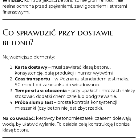
Wniosek:
kontrola jakości betonu to nie „formalność”, ale
realna ochrona przed spękaniami, zawilgoceniem i stratami
finansowymi.
Co sprawdzić przy dostawie
betonu?
Najważniejsze elementy:
Karta dostawy
– musi zawierać klasę betonu,
konsystencję, datę produkcji i numer wytwórni.
Czas transportu
– w Poznaniu standardem jest maks.
90 minut od załadunku do wbudowania.
Temperatura otoczenia
– przy upałach i mrozach należy
stosować dodatki chemiczne lub podgrzewanie.
Próba slump test
– prosta kontrola konsystencji
mieszanki (czy beton nie jest zbyt rzadki).
Na co uważać:
kierowcy betonomieszarek czasem dolewają
wodę, by ułatwić wylanie. To osłabia całą konstrukcję i obniża
klasę betonu.