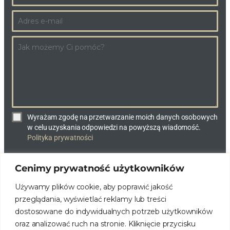
Wyrażam zgodę na przetwarzanie moich danych osobowych
w celu uzyskania odpowiedzi na powyższą wiadomość.
Polityka prywatności
Cenimy prywatność użytkowników
WYŚLIJ WIADOMOŚĆ
Używamy plików cookie, aby poprawić jakość
przeglądania, wyświetlać reklamy lub treści
dostosowane do indywidualnych potrzeb użytkowników
oraz analizować ruch na stronie. Kliknięcie przycisku