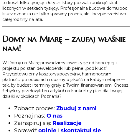
to koszt kilku tysięcy złotych, który pozwala uniknąć strat
liczonych w setkach tysięcy. Profesjonalna budowa domu pod
klucz oznacza nie tylko sprawny proces, ale i bezpieczeństwo
całej rodziny na lata.
Domy na Miarę – zaufaj właśnie
nam!
W Domy na Miarę prowadzimy inwestycję od koncepcji i
projektu po stan deweloperski lub pełne „pod klucz”.
Przygotowujemy kosztorys pozycyjny, harmonogram
płatności po odbiorach i dbamy o jakość na każdym etapie —
tak, by budżet i terminy grały z Twoim finansowaniem. Chcesz,
żebyśmy przełożyli ten artykuł na konkretny plan dla Twojej
działki w okolicach Poznania?
Zobacz proces:
Zbuduj z nami
Poznaj nas:
O nas
Zainspiruj się:
Realizacje
Sprawdź
opinie
i
skontaktuj się