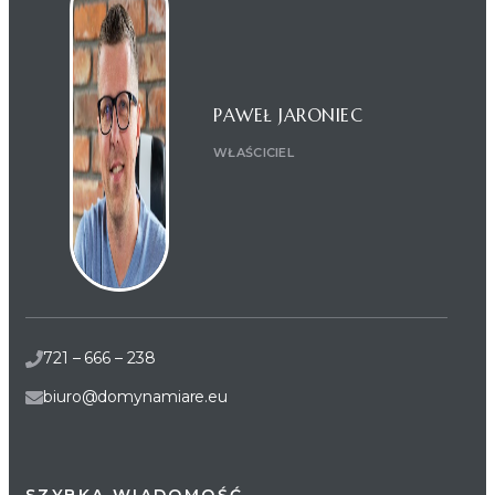
PAWEŁ JARONIEC
WŁAŚCICIEL
721 – 666 – 238
biuro@domynamiare.eu