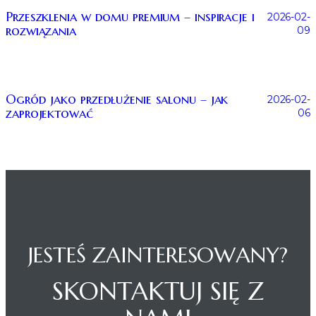
Przeszklenia w domu premium – inspiracje i
2026-02-
rozwiązania
09
Ogród jako przedłużenie salonu – jak
2026-02-
zaprojektować
06
JESTEŚ ZAINTERESOWANY?
SKONTAKTUJ SIĘ Z