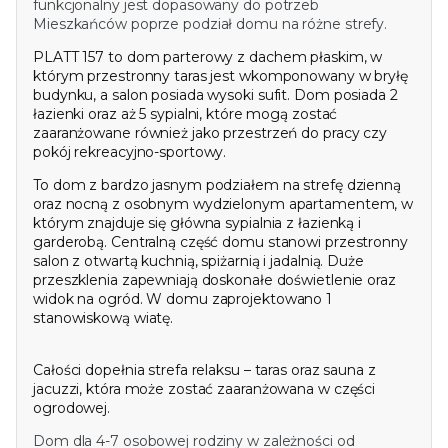
funkcjonalny jest dopasowany do potrzeb
Mieszkańców poprze podział domu na różne strefy.
PLATT 157 to dom parterowy z dachem płaskim, w
którym przestronny taras jest wkomponowany w bryłę
budynku, a salon posiada wysoki sufit. Dom posiada 2
łazienki oraz aż 5 sypialni, które mogą zostać
zaaranżowane również jako przestrzeń do pracy czy
pokój rekreacyjno-sportowy.
To dom z bardzo jasnym podziałem na strefę dzienną
oraz nocną z osobnym wydzielonym apartamentem, w
którym znajduje się główna sypialnia z łazienką i
garderobą. Centralną część domu stanowi przestronny
salon z otwartą kuchnią, spiżarnią i jadalnią. Duże
przeszklenia zapewniają doskonałe doświetlenie oraz
widok na ogród. W domu zaprojektowano 1
stanowiskową wiatę.
Całości dopełnia strefa relaksu – taras oraz sauna z
jacuzzi, która może zostać zaaranżowana w części
ogrodowej.
Dom dla 4-7 osobowej rodziny w zależności od