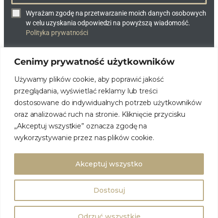
Wyrażam zgodę na przetwarzanie moich danych osobowych
w celu uzyskania odpowiedzi na powyższą wiadomość.
Polityka prywatności
Cenimy prywatność użytkowników
WYŚLIJ WIADOMOŚĆ
Używamy plików cookie, aby poprawić jakość
przeglądania, wyświetlać reklamy lub treści
dostosowane do indywidualnych potrzeb użytkowników
oraz analizować ruch na stronie. Kliknięcie przycisku
„Akceptuj wszystkie” oznacza zgodę na
wykorzystywanie przez nas plików cookie.
© DOMY NA MIARĘ. WSZELKIE PRAWA ZASTRZEŻONE.
POLITYKA
PRYWATNOŚCI
Realizacja: Newdun.pl – marketing fajnych firm
Akceptuj wszystko
https://www.faceboo
https://www.yout
fb.com
Dostosuj
Odrzuć wszystkie