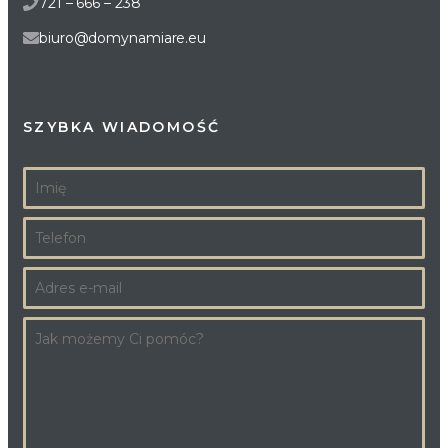
721 – 666 – 238
biuro@domynamiare.eu
SZYBKA WIADOMOŚĆ