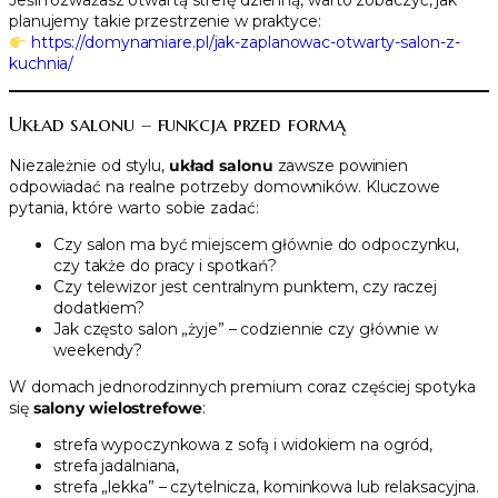
Jeśli rozważasz otwartą strefę dzienną, warto zobaczyć, jak
planujemy takie przestrzenie w praktyce:
https://domynamiare.pl/jak-zaplanowac-otwarty-salon-z-
kuchnia/
Układ salonu – funkcja przed formą
Niezależnie od stylu,
układ salonu
zawsze powinien
odpowiadać na realne potrzeby domowników. Kluczowe
pytania, które warto sobie zadać:
Czy salon ma być miejscem głównie do odpoczynku,
czy także do pracy i spotkań?
Czy telewizor jest centralnym punktem, czy raczej
dodatkiem?
Jak często salon „żyje” – codziennie czy głównie w
weekendy?
W domach jednorodzinnych premium coraz częściej spotyka
się
salony wielostrefowe
:
strefa wypoczynkowa z sofą i widokiem na ogród,
strefa jadalniana,
strefa „lekka” – czytelnicza, kominkowa lub relaksacyjna.