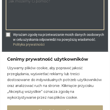
Wyrażam zgodę na przetwarzanie moich danych osobowych
w celu uzyskania odpowiedzi na powyższą wiadomość.
Polityka prywatności
Cenimy prywatność użytkowników
WYŚLIJ WIADOMOŚĆ
Używamy plików cookie, aby poprawić jakość
przeglądania, wyświetlać reklamy lub treści
dostosowane do indywidualnych potrzeb użytkowników
oraz analizować ruch na stronie. Kliknięcie przycisku
„Akceptuj wszystkie” oznacza zgodę na
wykorzystywanie przez nas plików cookie.
© DOMY NA MIARĘ. WSZELKIE PRAWA ZASTRZEŻONE.
POLITYKA
PRYWATNOŚCI
Realizacja: Newdun.pl – marketing fajnych firm