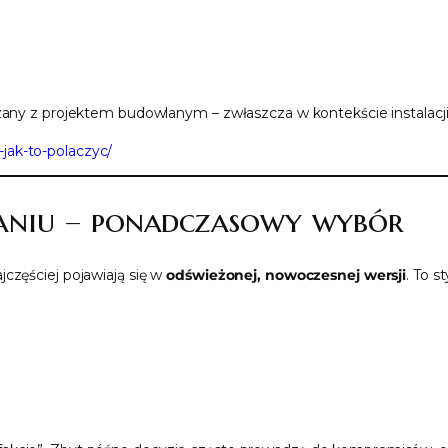
ązany z projektem budowlanym – zwłaszcza w kontekście instalacji
jak-to-polaczyc/
niu – ponadczasowy wybór
częściej pojawiają się w
odświeżonej, nowoczesnej wersji
. To s