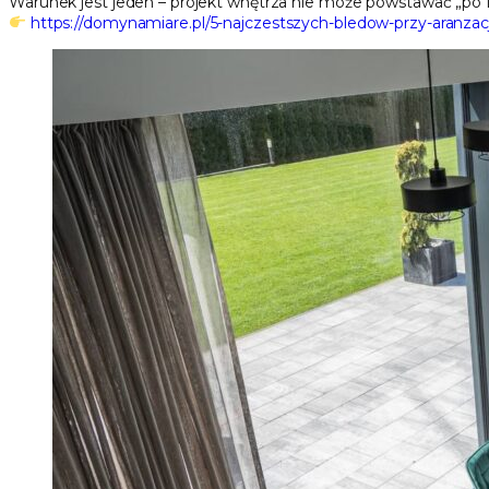
Warunek jest jeden – projekt wnętrza nie może powstawać „po f
https://domynamiare.pl/5-najczestszych-bledow-przy-aranz