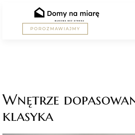
Skip
to
content
POROZMAWIAJMY
Wnętrze dopasowane
klasyka