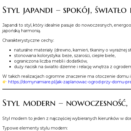
Styl japandi – spokój, światło
Japandi to styl, który idealnie pasuje do nowoczesnych, energ
japońską harmonią.
Charakterystyczne cechy:
naturalne materiały (drewno, kamień, tkaniny o wyraźnej st
stonowana kolorystyka: beże, szarości, ciepłe biele,
ograniczona liczba mebli i dodatków,
duży nacisk na światło dzienne i relację wnętrza z ogrode
W takich realizacjach ogromne znaczenie ma otoczenie domu i t
https://domynamiare.pl/jak-zaplanowac-ogrod-przy-domu-p
Styl modern – nowoczesność, 
Styl modern to jeden z najczęściej wybieranych kierunków w do
Typowe elementy stylu modern: