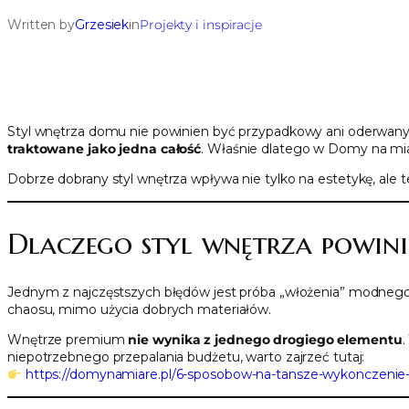
Written by
Grzesiek
in
Projekty i inspiracje
Styl wnętrza domu nie powinien być przypadkowy ani oderwany o
traktowane jako jedna całość
. Właśnie dlatego w Domy na mi
Dobrze dobrany styl wnętrza wpływa nie tylko na estetykę, ale te
Dlaczego styl wnętrza powini
Jednym z najczęstszych błędów jest próba „włożenia” modnego 
chaosu, mimo użycia dobrych materiałów.
Wnętrze premium
nie wynika z jednego drogiego elementu
.
niepotrzebnego przepalania budżetu, warto zajrzeć tutaj:
https://domynamiare.pl/6-sposobow-na-tansze-wykonczeni