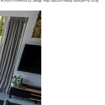
órych inwestorzy żałują. Najczęstsze błędy opisujemy tutaj: