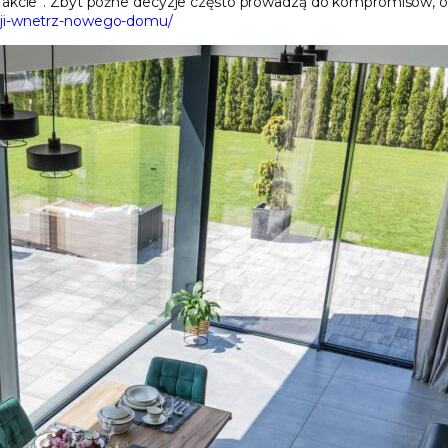
akcie”. Zbyt późne decyzje często prowadzą do kompromisów, o kt
acji-wnetrz-nowego-domu/