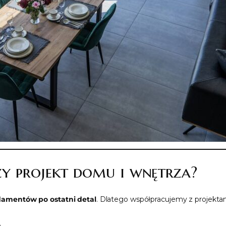
y projekt domu i wnętrza?
damentów po ostatni detal
. Dlatego współpracujemy z projektan
,