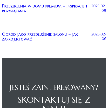
Przeszklenia w domu premium – inspiracje i
2026-02-
rozwiązania
09
Ogród jako przedłużenie salonu – jak
2026-02-
zaprojektować
06
JESTEŚ ZAINTERESOWANY?
SKONTAKTUJ SIĘ Z