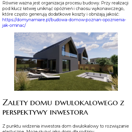
Równie ważna jest organizacja procesu budowy. Przy realizacji
pod klucz łatwiej uniknąć opóźnień i chaosu wykonawczego,
które często generują dodatkowe koszty i obniżają jakość:
https://domynamiare.pl/budowa-domow-poznan-opoznienia-
jak-ominac/
Zalety domu dwulokalowego z
perspektywy inwestora
Z punktu widzenia inwestora dom dwulokalowy to rozwiązanie
elastyczne. Może służyć jako dom dla rodziny