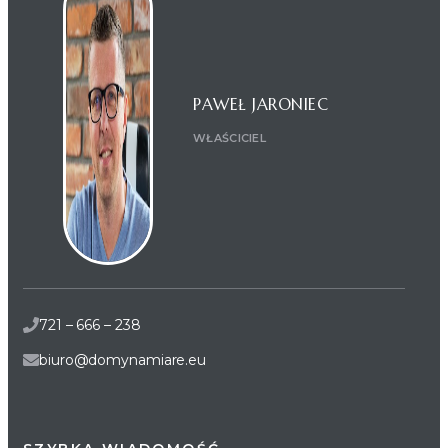
PAWEŁ JARONIEC
WŁAŚCICIEL
721 – 666 – 238
biuro@domynamiare.eu